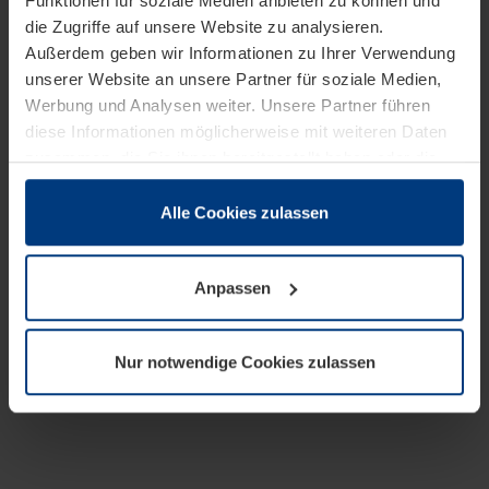
Funktionen für soziale Medien anbieten zu können und
die Zugriffe auf unsere Website zu analysieren.
Außerdem geben wir Informationen zu Ihrer Verwendung
unserer Website an unsere Partner für soziale Medien,
Werbung und Analysen weiter. Unsere Partner führen
diese Informationen möglicherweise mit weiteren Daten
zusammen, die Sie ihnen bereitgestellt haben oder die
sie im Rahmen Ihrer Nutzung der Dienste gesammelt
haben.
Alle Cookies zulassen
Rechtlich können wir Cookies auf Ihrem Gerät speichern,
wenn diese für den Betrieb dieser Seite unbedingt
Anpassen
notwendig sind. Für alle anderen Cookie-Typen benötigen
wir Ihre Erlaubnis. Ihre Einwilligung können Sie jederzeit
in der Cookie-Erläuterung auf der Seite
Nur notwendige Cookies zulassen
Datenschutzerklärung
unserer Website ändern oder
widerrufen.