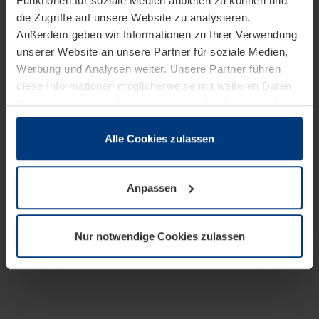
Funktionen für soziale Medien anbieten zu können und
die Zugriffe auf unsere Website zu analysieren.
Außerdem geben wir Informationen zu Ihrer Verwendung
unserer Website an unsere Partner für soziale Medien,
Werbung und Analysen weiter. Unsere Partner führen
diese Informationen möglicherweise mit weiteren Daten
zusammen, die Sie ihnen bereitgestellt haben oder die
sie im Rahmen Ihrer Nutzung der Dienste gesammelt
haben.
Alle Cookies zulassen
Rechtlich können wir Cookies auf Ihrem Gerät speichern,
wenn diese für den Betrieb dieser Seite unbedingt
Anpassen
notwendig sind. Für alle anderen Cookie-Typen benötigen
wir Ihre Erlaubnis. Ihre Einwilligung können Sie jederzeit
in der Cookie-Erläuterung auf der Seite
Nur notwendige Cookies zulassen
Datenschutzerklärung
unserer Website ändern oder
widerrufen.