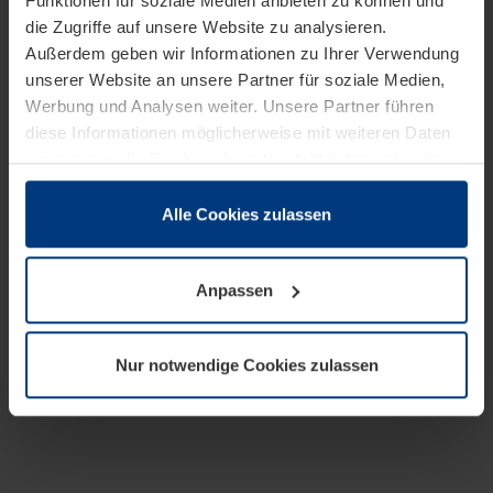
Funktionen für soziale Medien anbieten zu können und
die Zugriffe auf unsere Website zu analysieren.
Außerdem geben wir Informationen zu Ihrer Verwendung
unserer Website an unsere Partner für soziale Medien,
Werbung und Analysen weiter. Unsere Partner führen
diese Informationen möglicherweise mit weiteren Daten
zusammen, die Sie ihnen bereitgestellt haben oder die
sie im Rahmen Ihrer Nutzung der Dienste gesammelt
haben.
Alle Cookies zulassen
Rechtlich können wir Cookies auf Ihrem Gerät speichern,
wenn diese für den Betrieb dieser Seite unbedingt
Anpassen
notwendig sind. Für alle anderen Cookie-Typen benötigen
wir Ihre Erlaubnis. Ihre Einwilligung können Sie jederzeit
in der Cookie-Erläuterung auf der Seite
Nur notwendige Cookies zulassen
Datenschutzerklärung
unserer Website ändern oder
widerrufen.