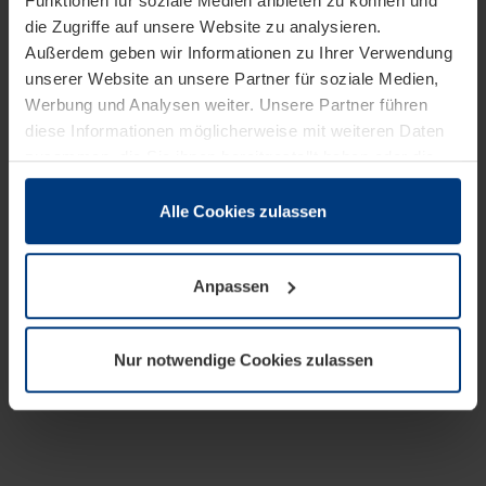
Funktionen für soziale Medien anbieten zu können und
die Zugriffe auf unsere Website zu analysieren.
Außerdem geben wir Informationen zu Ihrer Verwendung
unserer Website an unsere Partner für soziale Medien,
Werbung und Analysen weiter. Unsere Partner führen
diese Informationen möglicherweise mit weiteren Daten
zusammen, die Sie ihnen bereitgestellt haben oder die
sie im Rahmen Ihrer Nutzung der Dienste gesammelt
haben.
Alle Cookies zulassen
Rechtlich können wir Cookies auf Ihrem Gerät speichern,
wenn diese für den Betrieb dieser Seite unbedingt
Anpassen
notwendig sind. Für alle anderen Cookie-Typen benötigen
wir Ihre Erlaubnis. Ihre Einwilligung können Sie jederzeit
in der Cookie-Erläuterung auf der Seite
Nur notwendige Cookies zulassen
Datenschutzerklärung
unserer Website ändern oder
widerrufen.