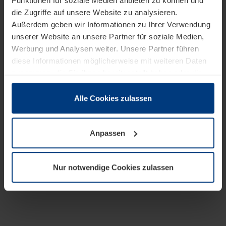
Funktionen für soziale Medien anbieten zu können und
die Zugriffe auf unsere Website zu analysieren.
Außerdem geben wir Informationen zu Ihrer Verwendung
unserer Website an unsere Partner für soziale Medien,
Werbung und Analysen weiter. Unsere Partner führen
diese Informationen möglicherweise mit weiteren Daten
zusammen, die Sie ihnen bereitgestellt haben oder die
sie im Rahmen Ihrer Nutzung der Dienste gesammelt
haben.
Alle Cookies zulassen
Rechtlich können wir Cookies auf Ihrem Gerät speichern,
wenn diese für den Betrieb dieser Seite unbedingt
Anpassen
notwendig sind. Für alle anderen Cookie-Typen benötigen
wir Ihre Erlaubnis. Ihre Einwilligung können Sie jederzeit
in der Cookie-Erläuterung auf der Seite
Nur notwendige Cookies zulassen
Datenschutzerklärung
unserer Website ändern oder
widerrufen.