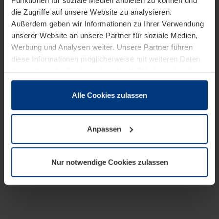
Funktionen für soziale Medien anbieten zu können und
die Zugriffe auf unsere Website zu analysieren.
Außerdem geben wir Informationen zu Ihrer Verwendung
unserer Website an unsere Partner für soziale Medien,
Werbung und Analysen weiter. Unsere Partner führen
diese Informationen möglicherweise mit weiteren Daten
zusammen, die Sie ihnen bereitgestellt haben oder die
sie im Rahmen Ihrer Nutzung der Dienste gesammelt
haben.
Alle Cookies zulassen
Rechtlich können wir Cookies auf Ihrem Gerät speichern,
wenn diese für den Betrieb dieser Seite unbedingt
Anpassen
notwendig sind. Für alle anderen Cookie-Typen benötigen
wir Ihre Erlaubnis. Ihre Einwilligung können Sie jederzeit
in der Cookie-Erläuterung auf der Seite
Nur notwendige Cookies zulassen
Datenschutzerklärung
unserer Website ändern oder
widerrufen.