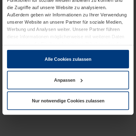
Funktionen für soziale Medien anbieten zu können und
die Zugriffe auf unsere Website zu analysieren.
Außerdem geben wir Informationen zu Ihrer Verwendung
unserer Website an unsere Partner für soziale Medien,
Werbung und Analysen weiter. Unsere Partner führen
diese Informationen möglicherweise mit weiteren Daten
zusammen, die Sie ihnen bereitgestellt haben oder die
sie im Rahmen Ihrer Nutzung der Dienste gesammelt
haben.
Alle Cookies zulassen
Rechtlich können wir Cookies auf Ihrem Gerät speichern,
wenn diese für den Betrieb dieser Seite unbedingt
Anpassen
notwendig sind. Für alle anderen Cookie-Typen benötigen
wir Ihre Erlaubnis. Ihre Einwilligung können Sie jederzeit
in der Cookie-Erläuterung auf der Seite
Nur notwendige Cookies zulassen
Datenschutzerklärung
unserer Website ändern oder
widerrufen.