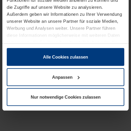
Funktionen für soziale Medien anbieten zu können und
die Zugriffe auf unsere Website zu analysieren.
Außerdem geben wir Informationen zu Ihrer Verwendung
unserer Website an unsere Partner für soziale Medien,
Werbung und Analysen weiter. Unsere Partner führen
diese Informationen möglicherweise mit weiteren Daten
zusammen, die Sie ihnen bereitgestellt haben oder die
sie im Rahmen Ihrer Nutzung der Dienste gesammelt
haben.
Alle Cookies zulassen
Rechtlich können wir Cookies auf Ihrem Gerät speichern,
wenn diese für den Betrieb dieser Seite unbedingt
Anpassen
notwendig sind. Für alle anderen Cookie-Typen benötigen
wir Ihre Erlaubnis. Ihre Einwilligung können Sie jederzeit
in der Cookie-Erläuterung auf der Seite
Nur notwendige Cookies zulassen
Datenschutzerklärung
unserer Website ändern oder
widerrufen.