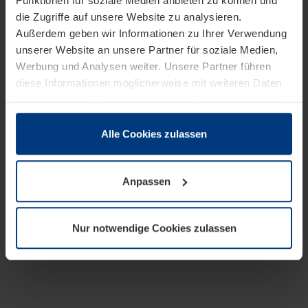
Funktionen für soziale Medien anbieten zu können und
die Zugriffe auf unsere Website zu analysieren.
Außerdem geben wir Informationen zu Ihrer Verwendung
unserer Website an unsere Partner für soziale Medien,
Werbung und Analysen weiter. Unsere Partner führen
diese Informationen möglicherweise mit weiteren Daten
zusammen, die Sie ihnen bereitgestellt haben oder die
sie im Rahmen Ihrer Nutzung der Dienste gesammelt
haben.
Alle Cookies zulassen
Rechtlich können wir Cookies auf Ihrem Gerät speichern,
wenn diese für den Betrieb dieser Seite unbedingt
Anpassen
notwendig sind. Für alle anderen Cookie-Typen benötigen
wir Ihre Erlaubnis. Ihre Einwilligung können Sie jederzeit
in der Cookie-Erläuterung auf der Seite
Nur notwendige Cookies zulassen
Datenschutzerklärung
unserer Website ändern oder
widerrufen.