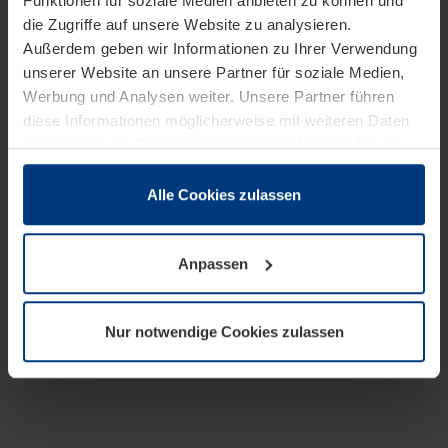
Funktionen für soziale Medien anbieten zu können und
die Zugriffe auf unsere Website zu analysieren.
Außerdem geben wir Informationen zu Ihrer Verwendung
unserer Website an unsere Partner für soziale Medien,
Werbung und Analysen weiter. Unsere Partner führen
diese Informationen möglicherweise mit weiteren Daten
zusammen, die Sie ihnen bereitgestellt haben oder die
sie im Rahmen Ihrer Nutzung der Dienste gesammelt
haben.
Alle Cookies zulassen
Rechtlich können wir Cookies auf Ihrem Gerät speichern,
wenn diese für den Betrieb dieser Seite unbedingt
Anpassen
notwendig sind. Für alle anderen Cookie-Typen benötigen
wir Ihre Erlaubnis. Ihre Einwilligung können Sie jederzeit
in der Cookie-Erläuterung auf der Seite
Nur notwendige Cookies zulassen
Datenschutzerklärung
unserer Website ändern oder
widerrufen.