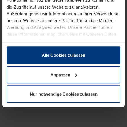
Funktionen für soziale Medien anbieten zu können und
die Zugriffe auf unsere Website zu analysieren.
Außerdem geben wir Informationen zu Ihrer Verwendung
unserer Website an unsere Partner für soziale Medien,
Werbung und Analysen weiter. Unsere Partner führen
diese Informationen möglicherweise mit weiteren Daten
zusammen, die Sie ihnen bereitgestellt haben oder die
sie im Rahmen Ihrer Nutzung der Dienste gesammelt
haben.
Alle Cookies zulassen
Rechtlich können wir Cookies auf Ihrem Gerät speichern,
wenn diese für den Betrieb dieser Seite unbedingt
Anpassen
notwendig sind. Für alle anderen Cookie-Typen benötigen
wir Ihre Erlaubnis. Ihre Einwilligung können Sie jederzeit
in der Cookie-Erläuterung auf der Seite
Nur notwendige Cookies zulassen
Datenschutzerklärung
unserer Website ändern oder
widerrufen.