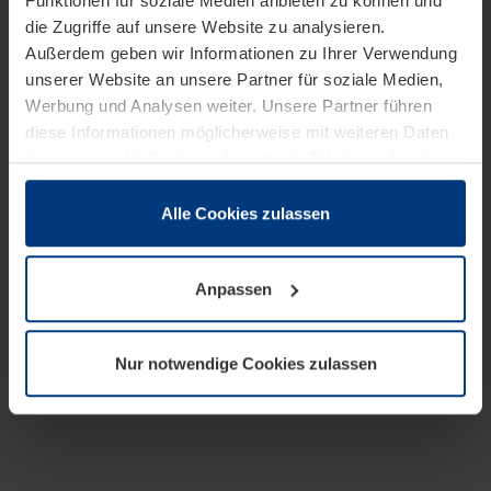
Funktionen für soziale Medien anbieten zu können und
die Zugriffe auf unsere Website zu analysieren.
Außerdem geben wir Informationen zu Ihrer Verwendung
unserer Website an unsere Partner für soziale Medien,
Werbung und Analysen weiter. Unsere Partner führen
diese Informationen möglicherweise mit weiteren Daten
zusammen, die Sie ihnen bereitgestellt haben oder die
sie im Rahmen Ihrer Nutzung der Dienste gesammelt
haben.
Alle Cookies zulassen
Rechtlich können wir Cookies auf Ihrem Gerät speichern,
wenn diese für den Betrieb dieser Seite unbedingt
Anpassen
notwendig sind. Für alle anderen Cookie-Typen benötigen
wir Ihre Erlaubnis. Ihre Einwilligung können Sie jederzeit
in der Cookie-Erläuterung auf der Seite
Nur notwendige Cookies zulassen
Datenschutzerklärung
unserer Website ändern oder
widerrufen.