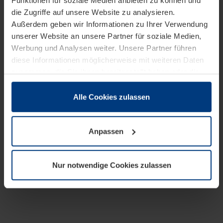
Funktionen für soziale Medien anbieten zu können und
die Zugriffe auf unsere Website zu analysieren.
Außerdem geben wir Informationen zu Ihrer Verwendung
unserer Website an unsere Partner für soziale Medien,
Werbung und Analysen weiter. Unsere Partner führen
diese Informationen möglicherweise mit weiteren Daten
zusammen, die Sie ihnen bereitgestellt haben oder die
sie im Rahmen Ihrer Nutzung der Dienste gesammelt
haben.
Alle Cookies zulassen
Rechtlich können wir Cookies auf Ihrem Gerät speichern,
wenn diese für den Betrieb dieser Seite unbedingt
Anpassen
notwendig sind. Für alle anderen Cookie-Typen benötigen
wir Ihre Erlaubnis. Ihre Einwilligung können Sie jederzeit
in der Cookie-Erläuterung auf der Seite
Nur notwendige Cookies zulassen
Datenschutzerklärung
unserer Website ändern oder
widerrufen.