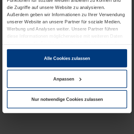
Funktionen für soziale Medien anbieten zu können und
die Zugriffe auf unsere Website zu analysieren.
Außerdem geben wir Informationen zu Ihrer Verwendung
unserer Website an unsere Partner für soziale Medien,
Werbung und Analysen weiter. Unsere Partner führen
diese Informationen möglicherweise mit weiteren Daten
zusammen, die Sie ihnen bereitgestellt haben oder die
sie im Rahmen Ihrer Nutzung der Dienste gesammelt
haben.
Alle Cookies zulassen
Rechtlich können wir Cookies auf Ihrem Gerät speichern,
wenn diese für den Betrieb dieser Seite unbedingt
Anpassen
notwendig sind. Für alle anderen Cookie-Typen benötigen
wir Ihre Erlaubnis. Ihre Einwilligung können Sie jederzeit
in der Cookie-Erläuterung auf der Seite
Nur notwendige Cookies zulassen
Datenschutzerklärung
unserer Website ändern oder
widerrufen.