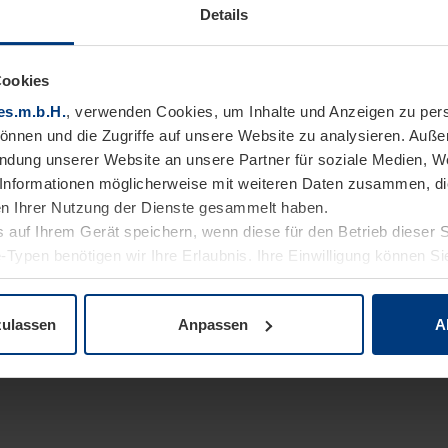
Details
Cookies
es.m.b.H.
, verwenden Cookies, um Inhalte und Anzeigen zu pers
können und die Zugriffe auf unsere Website zu analysieren. Auß
endung unserer Website an unsere Partner für soziale Medien, W
Informationen möglicherweise mit weiteren Daten zusammen, die 
n Ihrer Nutzung der Dienste gesammelt haben.
 auf Ihrem Gerät speichern, wenn diese für den Betrieb dieser 
-Typen benötigen wir Ihre Erlaubnis. Ihre Einwilligung können Sie
enschutzerklärung
unserer Website ändern oder widerrufen.
zulassen
Anpassen
A