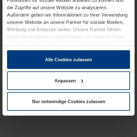
Funktionen für soziale Medien anbieten zu können und
die Zugriffe auf unsere Website zu analysieren.
Außerdem geben wir Informationen zu Ihrer Verwendung
unserer Website an unsere Partner für soziale Medien,
Werbung und Analysen weiter. Unsere Partner führen
diese Informationen möglicherweise mit weiteren Daten
zusammen, die Sie ihnen bereitgestellt haben oder die
sie im Rahmen Ihrer Nutzung der Dienste gesammelt
haben.
Alle Cookies zulassen
Rechtlich können wir Cookies auf Ihrem Gerät speichern,
wenn diese für den Betrieb dieser Seite unbedingt
Anpassen
notwendig sind. Für alle anderen Cookie-Typen benötigen
wir Ihre Erlaubnis. Ihre Einwilligung können Sie jederzeit
in der Cookie-Erläuterung auf der Seite
Nur notwendige Cookies zulassen
Datenschutzerklärung
unserer Website ändern oder
widerrufen.