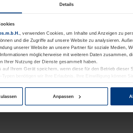
Details
Cookies
es.m.b.H.
, verwenden Cookies, um Inhalte und Anzeigen zu pers
können und die Zugriffe auf unsere Website zu analysieren. Auß
endung unserer Website an unsere Partner für soziale Medien, W
Informationen möglicherweise mit weiteren Daten zusammen, die 
n Ihrer Nutzung der Dienste gesammelt haben.
 auf Ihrem Gerät speichern, wenn diese für den Betrieb dieser 
-Typen benötigen wir Ihre Erlaubnis. Ihre Einwilligung können Sie
enschutzerklärung
unserer Website ändern oder widerrufen.
zulassen
Anpassen
A