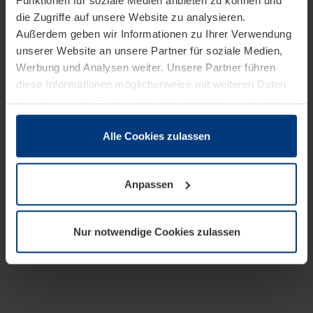
Funktionen für soziale Medien anbieten zu können und
die Zugriffe auf unsere Website zu analysieren.
Außerdem geben wir Informationen zu Ihrer Verwendung
unserer Website an unsere Partner für soziale Medien,
Werbung und Analysen weiter. Unsere Partner führen
diese Informationen möglicherweise mit weiteren Daten
zusammen, die Sie ihnen bereitgestellt haben oder die
sie im Rahmen Ihrer Nutzung der Dienste gesammelt
haben.
Alle Cookies zulassen
Rechtlich können wir Cookies auf Ihrem Gerät speichern,
wenn diese für den Betrieb dieser Seite unbedingt
Anpassen
notwendig sind. Für alle anderen Cookie-Typen benötigen
wir Ihre Erlaubnis. Ihre Einwilligung können Sie jederzeit
in der Cookie-Erläuterung auf der Seite
Nur notwendige Cookies zulassen
Datenschutzerklärung
unserer Website ändern oder
widerrufen.