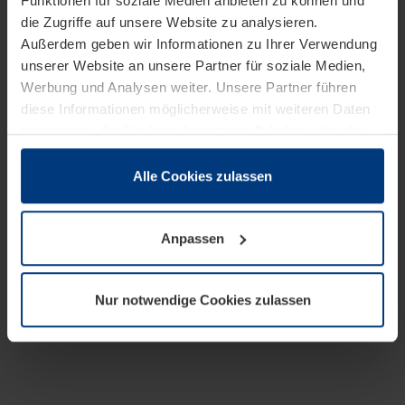
Funktionen für soziale Medien anbieten zu können und
die Zugriffe auf unsere Website zu analysieren.
Außerdem geben wir Informationen zu Ihrer Verwendung
unserer Website an unsere Partner für soziale Medien,
Werbung und Analysen weiter. Unsere Partner führen
diese Informationen möglicherweise mit weiteren Daten
zusammen, die Sie ihnen bereitgestellt haben oder die
sie im Rahmen Ihrer Nutzung der Dienste gesammelt
haben.
Alle Cookies zulassen
Rechtlich können wir Cookies auf Ihrem Gerät speichern,
wenn diese für den Betrieb dieser Seite unbedingt
Anpassen
notwendig sind. Für alle anderen Cookie-Typen benötigen
wir Ihre Erlaubnis. Ihre Einwilligung können Sie jederzeit
in der Cookie-Erläuterung auf der Seite
Nur notwendige Cookies zulassen
Datenschutzerklärung
unserer Website ändern oder
widerrufen.