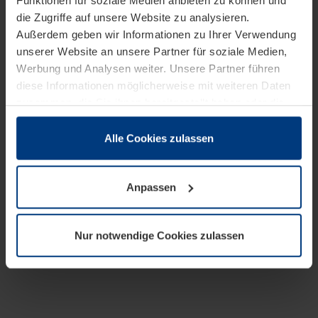
Funktionen für soziale Medien anbieten zu können und
die Zugriffe auf unsere Website zu analysieren.
Außerdem geben wir Informationen zu Ihrer Verwendung
unserer Website an unsere Partner für soziale Medien,
Werbung und Analysen weiter. Unsere Partner führen
diese Informationen möglicherweise mit weiteren Daten
zusammen, die Sie ihnen bereitgestellt haben oder die
sie im Rahmen Ihrer Nutzung der Dienste gesammelt
haben.
Alle Cookies zulassen
Rechtlich können wir Cookies auf Ihrem Gerät speichern,
wenn diese für den Betrieb dieser Seite unbedingt
Anpassen
notwendig sind. Für alle anderen Cookie-Typen benötigen
wir Ihre Erlaubnis. Ihre Einwilligung können Sie jederzeit
in der Cookie-Erläuterung auf der Seite
Nur notwendige Cookies zulassen
Datenschutzerklärung
unserer Website ändern oder
widerrufen.