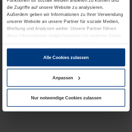
Funktionen für soziale Medien anbieten zu können und
die Zugriffe auf unsere Website zu analysieren.
Außerdem geben wir Informationen zu Ihrer Verwendung
unserer Website an unsere Partner für soziale Medien,
Werbung und Analysen weiter. Unsere Partner führen
diese Informationen möglicherweise mit weiteren Daten
zusammen, die Sie ihnen bereitgestellt haben oder die
sie im Rahmen Ihrer Nutzung der Dienste gesammelt
haben.
Alle Cookies zulassen
Rechtlich können wir Cookies auf Ihrem Gerät speichern,
wenn diese für den Betrieb dieser Seite unbedingt
Anpassen
notwendig sind. Für alle anderen Cookie-Typen benötigen
wir Ihre Erlaubnis. Ihre Einwilligung können Sie jederzeit
in der Cookie-Erläuterung auf der Seite
Nur notwendige Cookies zulassen
Datenschutzerklärung
unserer Website ändern oder
widerrufen.