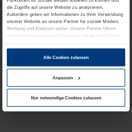
Funktionen für soziale Medien anbieten zu können und
die Zugriffe auf unsere Website zu analysieren.
Außerdem geben wir Informationen zu Ihrer Verwendung
unserer Website an unsere Partner für soziale Medien,
Werbung und Analysen weiter. Unsere Partner führen
diese Informationen möglicherweise mit weiteren Daten
zusammen, die Sie ihnen bereitgestellt haben oder die
sie im Rahmen Ihrer Nutzung der Dienste gesammelt
haben.
Alle Cookies zulassen
Rechtlich können wir Cookies auf Ihrem Gerät speichern,
wenn diese für den Betrieb dieser Seite unbedingt
Anpassen
notwendig sind. Für alle anderen Cookie-Typen benötigen
wir Ihre Erlaubnis. Ihre Einwilligung können Sie jederzeit
in der Cookie-Erläuterung auf der Seite
Nur notwendige Cookies zulassen
Datenschutzerklärung
unserer Website ändern oder
widerrufen.