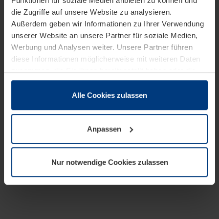
Funktionen für soziale Medien anbieten zu können und
die Zugriffe auf unsere Website zu analysieren.
Außerdem geben wir Informationen zu Ihrer Verwendung
unserer Website an unsere Partner für soziale Medien,
Werbung und Analysen weiter. Unsere Partner führen
diese Informationen möglicherweise mit weiteren Daten
zusammen, die Sie ihnen bereitgestellt haben oder die
sie im Rahmen Ihrer Nutzung der Dienste gesammelt
haben.
Alle Cookies zulassen
Rechtlich können wir Cookies auf Ihrem Gerät speichern,
wenn diese für den Betrieb dieser Seite unbedingt
Anpassen
notwendig sind. Für alle anderen Cookie-Typen benötigen
wir Ihre Erlaubnis. Ihre Einwilligung können Sie jederzeit
in der Cookie-Erläuterung auf der Seite
Nur notwendige Cookies zulassen
Datenschutzerklärung
unserer Website ändern oder
widerrufen.