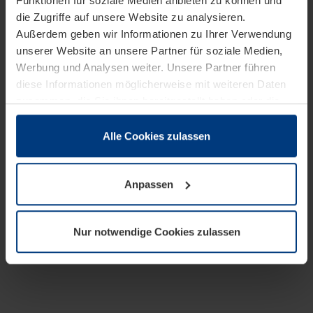
Funktionen für soziale Medien anbieten zu können und
die Zugriffe auf unsere Website zu analysieren.
Außerdem geben wir Informationen zu Ihrer Verwendung
unserer Website an unsere Partner für soziale Medien,
Werbung und Analysen weiter. Unsere Partner führen
diese Informationen möglicherweise mit weiteren Daten
zusammen, die Sie ihnen bereitgestellt haben oder die
sie im Rahmen Ihrer Nutzung der Dienste gesammelt
haben.
Alle Cookies zulassen
Rechtlich können wir Cookies auf Ihrem Gerät speichern,
wenn diese für den Betrieb dieser Seite unbedingt
Anpassen
notwendig sind. Für alle anderen Cookie-Typen benötigen
wir Ihre Erlaubnis. Ihre Einwilligung können Sie jederzeit
in der Cookie-Erläuterung auf der Seite
Nur notwendige Cookies zulassen
Datenschutzerklärung
unserer Website ändern oder
widerrufen.