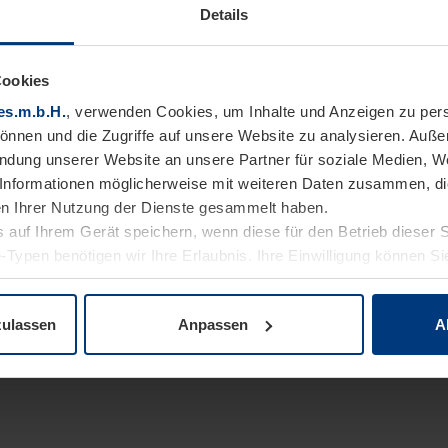
Details
Cookies
es.m.b.H.
, verwenden Cookies, um Inhalte und Anzeigen zu pers
können und die Zugriffe auf unsere Website zu analysieren. Auß
endung unserer Website an unsere Partner für soziale Medien, W
Informationen möglicherweise mit weiteren Daten zusammen, die 
n Ihrer Nutzung der Dienste gesammelt haben.
 auf Ihrem Gerät speichern, wenn diese für den Betrieb dieser 
-Typen benötigen wir Ihre Erlaubnis. Ihre Einwilligung können Sie
enschutzerklärung
unserer Website ändern oder widerrufen.
zulassen
Anpassen
A