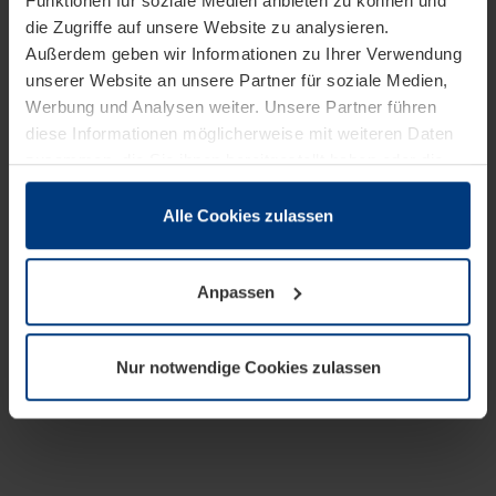
Funktionen für soziale Medien anbieten zu können und
die Zugriffe auf unsere Website zu analysieren.
Außerdem geben wir Informationen zu Ihrer Verwendung
unserer Website an unsere Partner für soziale Medien,
Werbung und Analysen weiter. Unsere Partner führen
diese Informationen möglicherweise mit weiteren Daten
zusammen, die Sie ihnen bereitgestellt haben oder die
sie im Rahmen Ihrer Nutzung der Dienste gesammelt
haben.
Alle Cookies zulassen
Rechtlich können wir Cookies auf Ihrem Gerät speichern,
wenn diese für den Betrieb dieser Seite unbedingt
Anpassen
notwendig sind. Für alle anderen Cookie-Typen benötigen
wir Ihre Erlaubnis. Ihre Einwilligung können Sie jederzeit
in der Cookie-Erläuterung auf der Seite
Nur notwendige Cookies zulassen
Datenschutzerklärung
unserer Website ändern oder
widerrufen.