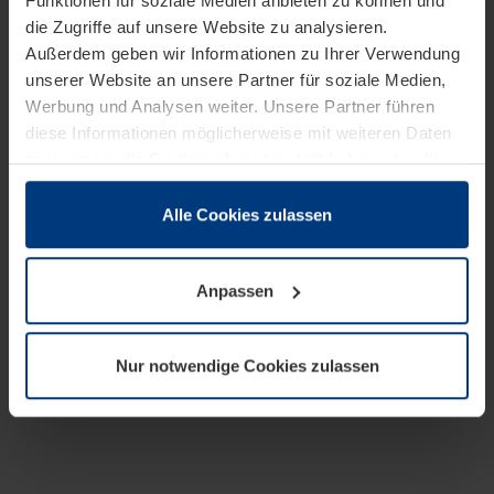
Funktionen für soziale Medien anbieten zu können und
die Zugriffe auf unsere Website zu analysieren.
Außerdem geben wir Informationen zu Ihrer Verwendung
unserer Website an unsere Partner für soziale Medien,
Werbung und Analysen weiter. Unsere Partner führen
diese Informationen möglicherweise mit weiteren Daten
zusammen, die Sie ihnen bereitgestellt haben oder die
sie im Rahmen Ihrer Nutzung der Dienste gesammelt
haben.
Alle Cookies zulassen
Rechtlich können wir Cookies auf Ihrem Gerät speichern,
wenn diese für den Betrieb dieser Seite unbedingt
Anpassen
notwendig sind. Für alle anderen Cookie-Typen benötigen
wir Ihre Erlaubnis. Ihre Einwilligung können Sie jederzeit
in der Cookie-Erläuterung auf der Seite
Nur notwendige Cookies zulassen
Datenschutzerklärung
unserer Website ändern oder
widerrufen.