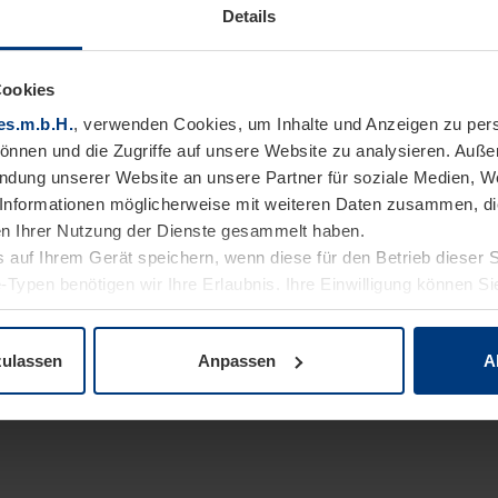
Details
Cookies
es.m.b.H.
, verwenden Cookies, um Inhalte und Anzeigen zu pers
können und die Zugriffe auf unsere Website zu analysieren. Auß
endung unserer Website an unsere Partner für soziale Medien, W
Informationen möglicherweise mit weiteren Daten zusammen, die 
n Ihrer Nutzung der Dienste gesammelt haben.
 auf Ihrem Gerät speichern, wenn diese für den Betrieb dieser 
-Typen benötigen wir Ihre Erlaubnis. Ihre Einwilligung können Sie
enschutzerklärung
unserer Website ändern oder widerrufen.
zulassen
Anpassen
A