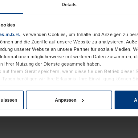
Details
Cookies
es.m.b.H.
, verwenden Cookies, um Inhalte und Anzeigen zu pers
können und die Zugriffe auf unsere Website zu analysieren. Auß
endung unserer Website an unsere Partner für soziale Medien, W
Informationen möglicherweise mit weiteren Daten zusammen, die 
n Ihrer Nutzung der Dienste gesammelt haben.
 auf Ihrem Gerät speichern, wenn diese für den Betrieb dieser 
-Typen benötigen wir Ihre Erlaubnis. Ihre Einwilligung können Sie
enschutzerklärung
unserer Website ändern oder widerrufen.
zulassen
Anpassen
A