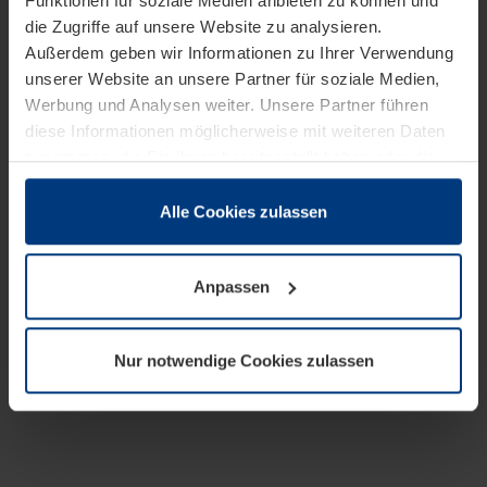
Funktionen für soziale Medien anbieten zu können und
die Zugriffe auf unsere Website zu analysieren.
Außerdem geben wir Informationen zu Ihrer Verwendung
unserer Website an unsere Partner für soziale Medien,
Werbung und Analysen weiter. Unsere Partner führen
diese Informationen möglicherweise mit weiteren Daten
zusammen, die Sie ihnen bereitgestellt haben oder die
sie im Rahmen Ihrer Nutzung der Dienste gesammelt
haben.
Alle Cookies zulassen
Rechtlich können wir Cookies auf Ihrem Gerät speichern,
wenn diese für den Betrieb dieser Seite unbedingt
Anpassen
notwendig sind. Für alle anderen Cookie-Typen benötigen
wir Ihre Erlaubnis. Ihre Einwilligung können Sie jederzeit
in der Cookie-Erläuterung auf der Seite
Nur notwendige Cookies zulassen
Datenschutzerklärung
unserer Website ändern oder
widerrufen.