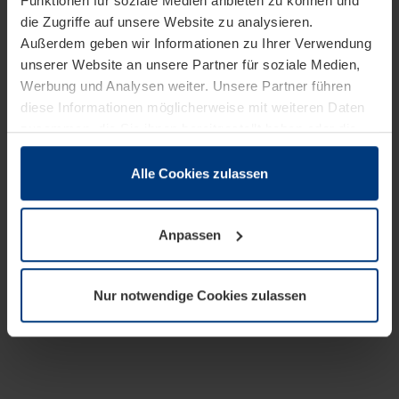
Funktionen für soziale Medien anbieten zu können und
die Zugriffe auf unsere Website zu analysieren.
Außerdem geben wir Informationen zu Ihrer Verwendung
unserer Website an unsere Partner für soziale Medien,
Werbung und Analysen weiter. Unsere Partner führen
diese Informationen möglicherweise mit weiteren Daten
zusammen, die Sie ihnen bereitgestellt haben oder die
sie im Rahmen Ihrer Nutzung der Dienste gesammelt
haben.
Alle Cookies zulassen
Rechtlich können wir Cookies auf Ihrem Gerät speichern,
wenn diese für den Betrieb dieser Seite unbedingt
Anpassen
notwendig sind. Für alle anderen Cookie-Typen benötigen
wir Ihre Erlaubnis. Ihre Einwilligung können Sie jederzeit
in der Cookie-Erläuterung auf der Seite
Nur notwendige Cookies zulassen
Datenschutzerklärung
unserer Website ändern oder
widerrufen.