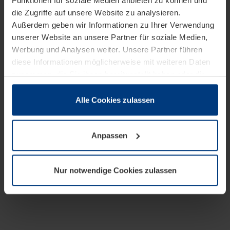
Funktionen für soziale Medien anbieten zu können und
die Zugriffe auf unsere Website zu analysieren.
Außerdem geben wir Informationen zu Ihrer Verwendung
unserer Website an unsere Partner für soziale Medien,
Werbung und Analysen weiter. Unsere Partner führen
diese Informationen möglicherweise mit weiteren Daten
zusammen, die Sie ihnen bereitgestellt haben oder die
sie im Rahmen Ihrer Nutzung der Dienste gesammelt
haben.
Alle Cookies zulassen
Rechtlich können wir Cookies auf Ihrem Gerät speichern,
wenn diese für den Betrieb dieser Seite unbedingt
Anpassen
notwendig sind. Für alle anderen Cookie-Typen benötigen
wir Ihre Erlaubnis. Ihre Einwilligung können Sie jederzeit
in der Cookie-Erläuterung auf der Seite
Nur notwendige Cookies zulassen
Datenschutzerklärung
unserer Website ändern oder
widerrufen.