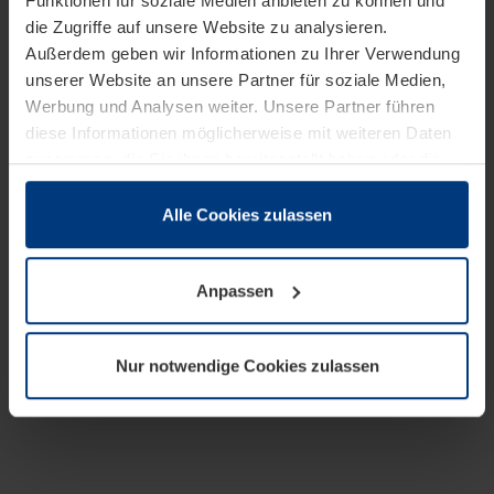
Funktionen für soziale Medien anbieten zu können und
die Zugriffe auf unsere Website zu analysieren.
Außerdem geben wir Informationen zu Ihrer Verwendung
unserer Website an unsere Partner für soziale Medien,
Werbung und Analysen weiter. Unsere Partner führen
diese Informationen möglicherweise mit weiteren Daten
zusammen, die Sie ihnen bereitgestellt haben oder die
sie im Rahmen Ihrer Nutzung der Dienste gesammelt
haben.
Alle Cookies zulassen
Rechtlich können wir Cookies auf Ihrem Gerät speichern,
wenn diese für den Betrieb dieser Seite unbedingt
Anpassen
notwendig sind. Für alle anderen Cookie-Typen benötigen
wir Ihre Erlaubnis. Ihre Einwilligung können Sie jederzeit
in der Cookie-Erläuterung auf der Seite
Nur notwendige Cookies zulassen
Datenschutzerklärung
unserer Website ändern oder
widerrufen.