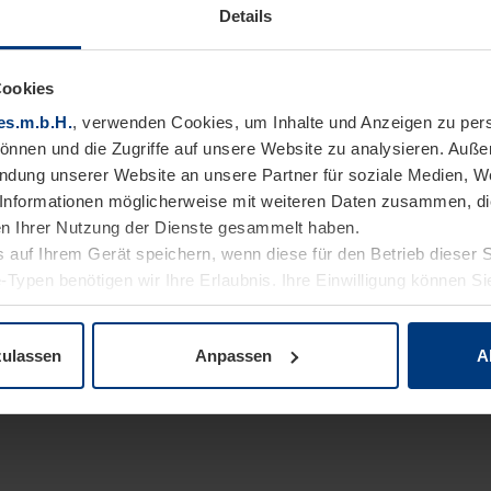
Details
Cookies
es.m.b.H.
, verwenden Cookies, um Inhalte und Anzeigen zu pers
können und die Zugriffe auf unsere Website zu analysieren. Auß
endung unserer Website an unsere Partner für soziale Medien, W
Informationen möglicherweise mit weiteren Daten zusammen, die 
n Ihrer Nutzung der Dienste gesammelt haben.
 auf Ihrem Gerät speichern, wenn diese für den Betrieb dieser 
-Typen benötigen wir Ihre Erlaubnis. Ihre Einwilligung können Sie
enschutzerklärung
unserer Website ändern oder widerrufen.
zulassen
Anpassen
A