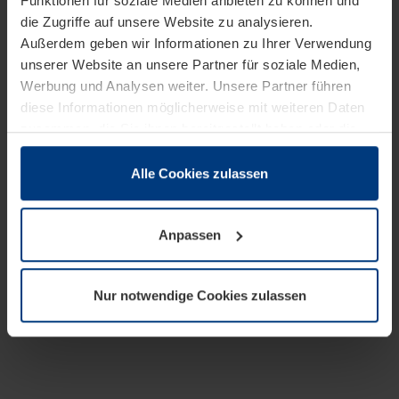
Funktionen für soziale Medien anbieten zu können und
die Zugriffe auf unsere Website zu analysieren.
Außerdem geben wir Informationen zu Ihrer Verwendung
unserer Website an unsere Partner für soziale Medien,
Werbung und Analysen weiter. Unsere Partner führen
diese Informationen möglicherweise mit weiteren Daten
zusammen, die Sie ihnen bereitgestellt haben oder die
sie im Rahmen Ihrer Nutzung der Dienste gesammelt
haben.
Alle Cookies zulassen
Rechtlich können wir Cookies auf Ihrem Gerät speichern,
wenn diese für den Betrieb dieser Seite unbedingt
Anpassen
notwendig sind. Für alle anderen Cookie-Typen benötigen
wir Ihre Erlaubnis. Ihre Einwilligung können Sie jederzeit
in der Cookie-Erläuterung auf der Seite
Nur notwendige Cookies zulassen
Datenschutzerklärung
unserer Website ändern oder
widerrufen.