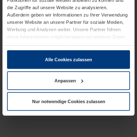
Funktionen für soziale Medien anbieten zu können und
die Zugriffe auf unsere Website zu analysieren.
Außerdem geben wir Informationen zu Ihrer Verwendung
unserer Website an unsere Partner für soziale Medien,
Werbung und Analysen weiter. Unsere Partner führen
diese Informationen möglicherweise mit weiteren Daten
zusammen, die Sie ihnen bereitgestellt haben oder die
sie im Rahmen Ihrer Nutzung der Dienste gesammelt
haben.
Alle Cookies zulassen
Rechtlich können wir Cookies auf Ihrem Gerät speichern,
wenn diese für den Betrieb dieser Seite unbedingt
Anpassen
notwendig sind. Für alle anderen Cookie-Typen benötigen
wir Ihre Erlaubnis. Ihre Einwilligung können Sie jederzeit
in der Cookie-Erläuterung auf der Seite
Nur notwendige Cookies zulassen
Datenschutzerklärung
unserer Website ändern oder
widerrufen.