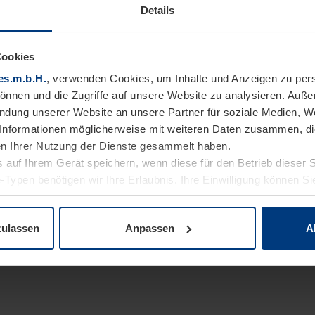
Details
Cookies
es.m.b.H.
, verwenden Cookies, um Inhalte und Anzeigen zu pers
können und die Zugriffe auf unsere Website zu analysieren. Auß
endung unserer Website an unsere Partner für soziale Medien, W
Informationen möglicherweise mit weiteren Daten zusammen, die 
n Ihrer Nutzung der Dienste gesammelt haben.
 auf Ihrem Gerät speichern, wenn diese für den Betrieb dieser 
-Typen benötigen wir Ihre Erlaubnis. Ihre Einwilligung können Sie
enschutzerklärung
unserer Website ändern oder widerrufen.
zulassen
Anpassen
A