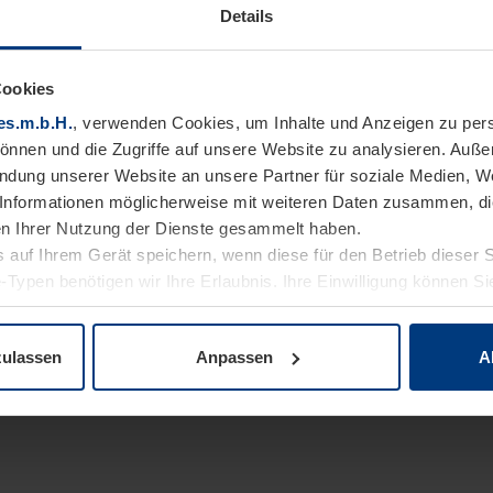
Details
Cookies
es.m.b.H.
, verwenden Cookies, um Inhalte und Anzeigen zu pers
können und die Zugriffe auf unsere Website zu analysieren. Auß
endung unserer Website an unsere Partner für soziale Medien, W
Informationen möglicherweise mit weiteren Daten zusammen, die 
n Ihrer Nutzung der Dienste gesammelt haben.
 auf Ihrem Gerät speichern, wenn diese für den Betrieb dieser 
-Typen benötigen wir Ihre Erlaubnis. Ihre Einwilligung können Sie
enschutzerklärung
unserer Website ändern oder widerrufen.
zulassen
Anpassen
A