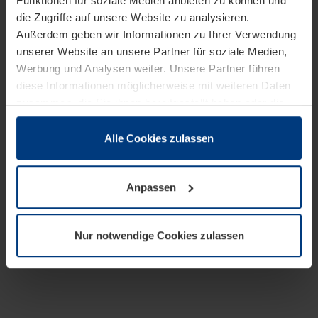
Funktionen für soziale Medien anbieten zu können und
die Zugriffe auf unsere Website zu analysieren.
Außerdem geben wir Informationen zu Ihrer Verwendung
unserer Website an unsere Partner für soziale Medien,
Werbung und Analysen weiter. Unsere Partner führen
diese Informationen möglicherweise mit weiteren Daten
zusammen, die Sie ihnen bereitgestellt haben oder die
sie im Rahmen Ihrer Nutzung der Dienste gesammelt
haben.
Alle Cookies zulassen
Rechtlich können wir Cookies auf Ihrem Gerät speichern,
wenn diese für den Betrieb dieser Seite unbedingt
Anpassen
notwendig sind. Für alle anderen Cookie-Typen benötigen
wir Ihre Erlaubnis. Ihre Einwilligung können Sie jederzeit
in der Cookie-Erläuterung auf der Seite
Nur notwendige Cookies zulassen
Datenschutzerklärung
unserer Website ändern oder
widerrufen.