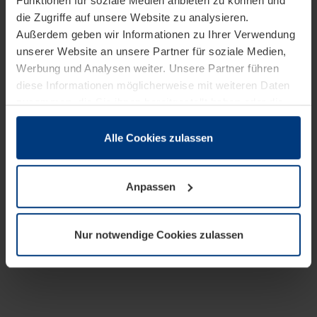
Funktionen für soziale Medien anbieten zu können und
die Zugriffe auf unsere Website zu analysieren.
Außerdem geben wir Informationen zu Ihrer Verwendung
unserer Website an unsere Partner für soziale Medien,
Werbung und Analysen weiter. Unsere Partner führen
diese Informationen möglicherweise mit weiteren Daten
zusammen, die Sie ihnen bereitgestellt haben oder die
sie im Rahmen Ihrer Nutzung der Dienste gesammelt
haben.
Alle Cookies zulassen
Rechtlich können wir Cookies auf Ihrem Gerät speichern,
wenn diese für den Betrieb dieser Seite unbedingt
Anpassen
notwendig sind. Für alle anderen Cookie-Typen benötigen
wir Ihre Erlaubnis. Ihre Einwilligung können Sie jederzeit
in der Cookie-Erläuterung auf der Seite
Nur notwendige Cookies zulassen
Datenschutzerklärung
unserer Website ändern oder
widerrufen.