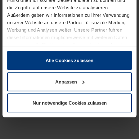
Funktionen für soziale Medien anbieten zu können und
die Zugriffe auf unsere Website zu analysieren.
Außerdem geben wir Informationen zu Ihrer Verwendung
unserer Website an unsere Partner für soziale Medien,
Werbung und Analysen weiter. Unsere Partner führen
diese Informationen möglicherweise mit weiteren Daten
zusammen, die Sie ihnen bereitgestellt haben oder die
sie im Rahmen Ihrer Nutzung der Dienste gesammelt
haben.
Alle Cookies zulassen
Rechtlich können wir Cookies auf Ihrem Gerät speichern,
wenn diese für den Betrieb dieser Seite unbedingt
Anpassen
notwendig sind. Für alle anderen Cookie-Typen benötigen
wir Ihre Erlaubnis. Ihre Einwilligung können Sie jederzeit
in der Cookie-Erläuterung auf der Seite
Nur notwendige Cookies zulassen
Datenschutzerklärung
unserer Website ändern oder
widerrufen.