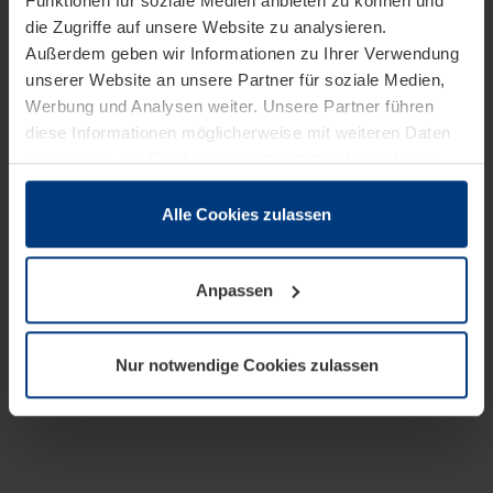
Funktionen für soziale Medien anbieten zu können und
die Zugriffe auf unsere Website zu analysieren.
Außerdem geben wir Informationen zu Ihrer Verwendung
unserer Website an unsere Partner für soziale Medien,
Werbung und Analysen weiter. Unsere Partner führen
diese Informationen möglicherweise mit weiteren Daten
zusammen, die Sie ihnen bereitgestellt haben oder die
sie im Rahmen Ihrer Nutzung der Dienste gesammelt
haben.
Alle Cookies zulassen
Rechtlich können wir Cookies auf Ihrem Gerät speichern,
wenn diese für den Betrieb dieser Seite unbedingt
Anpassen
notwendig sind. Für alle anderen Cookie-Typen benötigen
wir Ihre Erlaubnis. Ihre Einwilligung können Sie jederzeit
in der Cookie-Erläuterung auf der Seite
Nur notwendige Cookies zulassen
Datenschutzerklärung
unserer Website ändern oder
widerrufen.