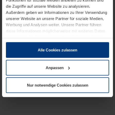
Funktionen für soziale Medien anbieten zu können und
die Zugriffe auf unsere Website zu analysieren.
Außerdem geben wir Informationen zu Ihrer Verwendung
unserer Website an unsere Partner für soziale Medien,
Werbung und Analysen weiter. Unsere Partner führen
diese Informationen möglicherweise mit weiteren Daten
zusammen, die Sie ihnen bereitgestellt haben oder die
sie im Rahmen Ihrer Nutzung der Dienste gesammelt
haben.
Alle Cookies zulassen
Rechtlich können wir Cookies auf Ihrem Gerät speichern,
wenn diese für den Betrieb dieser Seite unbedingt
Anpassen
notwendig sind. Für alle anderen Cookie-Typen benötigen
wir Ihre Erlaubnis. Ihre Einwilligung können Sie jederzeit
in der Cookie-Erläuterung auf der Seite
Nur notwendige Cookies zulassen
Datenschutzerklärung
unserer Website ändern oder
widerrufen.