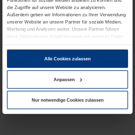
Funktionen für soziale Medien anbieten zu können und
die Zugriffe auf unsere Website zu analysieren.
Außerdem geben wir Informationen zu Ihrer Verwendung
unserer Website an unsere Partner für soziale Medien,
Werbung und Analysen weiter. Unsere Partner führen
diese Informationen möglicherweise mit weiteren Daten
zusammen, die Sie ihnen bereitgestellt haben oder die
sie im Rahmen Ihrer Nutzung der Dienste gesammelt
haben.
Alle Cookies zulassen
Rechtlich können wir Cookies auf Ihrem Gerät speichern,
wenn diese für den Betrieb dieser Seite unbedingt
Anpassen
notwendig sind. Für alle anderen Cookie-Typen benötigen
wir Ihre Erlaubnis. Ihre Einwilligung können Sie jederzeit
in der Cookie-Erläuterung auf der Seite
Nur notwendige Cookies zulassen
Datenschutzerklärung
unserer Website ändern oder
widerrufen.