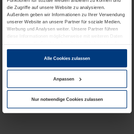
Funktionen für soziale Medien anbieten zu können und
die Zugriffe auf unsere Website zu analysieren.
Außerdem geben wir Informationen zu Ihrer Verwendung
unserer Website an unsere Partner für soziale Medien,
Werbung und Analysen weiter. Unsere Partner führen
diese Informationen möglicherweise mit weiteren Daten
zusammen, die Sie ihnen bereitgestellt haben oder die
sie im Rahmen Ihrer Nutzung der Dienste gesammelt
haben.
Alle Cookies zulassen
Rechtlich können wir Cookies auf Ihrem Gerät speichern,
wenn diese für den Betrieb dieser Seite unbedingt
Anpassen
notwendig sind. Für alle anderen Cookie-Typen benötigen
wir Ihre Erlaubnis. Ihre Einwilligung können Sie jederzeit
in der Cookie-Erläuterung auf der Seite
Nur notwendige Cookies zulassen
Datenschutzerklärung
unserer Website ändern oder
widerrufen.