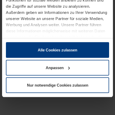
Funktionen für soziale Medien anbieten zu können und
die Zugriffe auf unsere Website zu analysieren.
Außerdem geben wir Informationen zu Ihrer Verwendung
unserer Website an unsere Partner für soziale Medien,
Werbung und Analysen weiter. Unsere Partner führen
diese Informationen möglicherweise mit weiteren Daten
zusammen, die Sie ihnen bereitgestellt haben oder die
sie im Rahmen Ihrer Nutzung der Dienste gesammelt
haben.
Alle Cookies zulassen
Rechtlich können wir Cookies auf Ihrem Gerät speichern,
wenn diese für den Betrieb dieser Seite unbedingt
Anpassen
notwendig sind. Für alle anderen Cookie-Typen benötigen
wir Ihre Erlaubnis. Ihre Einwilligung können Sie jederzeit
in der Cookie-Erläuterung auf der Seite
Nur notwendige Cookies zulassen
Datenschutzerklärung
unserer Website ändern oder
widerrufen.