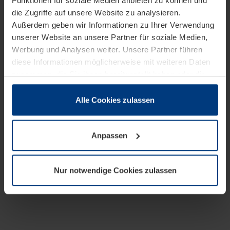
Funktionen für soziale Medien anbieten zu können und
die Zugriffe auf unsere Website zu analysieren.
Außerdem geben wir Informationen zu Ihrer Verwendung
unserer Website an unsere Partner für soziale Medien,
Werbung und Analysen weiter. Unsere Partner führen
diese Informationen möglicherweise mit weiteren Daten
zusammen, die Sie ihnen bereitgestellt haben oder die
sie im Rahmen Ihrer Nutzung der Dienste gesammelt
haben.
Alle Cookies zulassen
Rechtlich können wir Cookies auf Ihrem Gerät speichern,
wenn diese für den Betrieb dieser Seite unbedingt
Anpassen
notwendig sind. Für alle anderen Cookie-Typen benötigen
wir Ihre Erlaubnis. Ihre Einwilligung können Sie jederzeit
in der Cookie-Erläuterung auf der Seite
Nur notwendige Cookies zulassen
Datenschutzerklärung
unserer Website ändern oder
widerrufen.