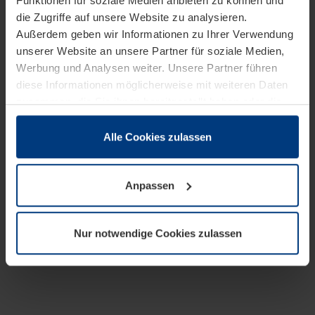
Funktionen für soziale Medien anbieten zu können und
die Zugriffe auf unsere Website zu analysieren.
Außerdem geben wir Informationen zu Ihrer Verwendung
unserer Website an unsere Partner für soziale Medien,
Werbung und Analysen weiter. Unsere Partner führen
diese Informationen möglicherweise mit weiteren Daten
zusammen, die Sie ihnen bereitgestellt haben oder die
sie im Rahmen Ihrer Nutzung der Dienste gesammelt
haben.
Alle Cookies zulassen
Rechtlich können wir Cookies auf Ihrem Gerät speichern,
wenn diese für den Betrieb dieser Seite unbedingt
Anpassen
notwendig sind. Für alle anderen Cookie-Typen benötigen
wir Ihre Erlaubnis. Ihre Einwilligung können Sie jederzeit
in der Cookie-Erläuterung auf der Seite
Nur notwendige Cookies zulassen
Datenschutzerklärung
unserer Website ändern oder
widerrufen.