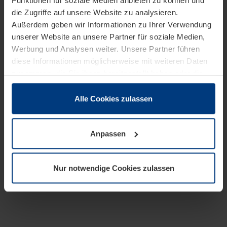
Funktionen für soziale Medien anbieten zu können und
die Zugriffe auf unsere Website zu analysieren.
Außerdem geben wir Informationen zu Ihrer Verwendung
unserer Website an unsere Partner für soziale Medien,
Werbung und Analysen weiter. Unsere Partner führen
diese Informationen möglicherweise mit weiteren Daten
zusammen, die Sie ihnen bereitgestellt haben oder die
sie im Rahmen Ihrer Nutzung der Dienste gesammelt
haben.
Alle Cookies zulassen
Rechtlich können wir Cookies auf Ihrem Gerät speichern,
wenn diese für den Betrieb dieser Seite unbedingt
Anpassen
notwendig sind. Für alle anderen Cookie-Typen benötigen
wir Ihre Erlaubnis. Ihre Einwilligung können Sie jederzeit
in der Cookie-Erläuterung auf der Seite
Nur notwendige Cookies zulassen
Datenschutzerklärung
unserer Website ändern oder
widerrufen.