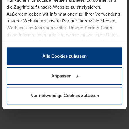
Funktionen für soziale Medien anbieten zu können und
die Zugriffe auf unsere Website zu analysieren.
Außerdem geben wir Informationen zu Ihrer Verwendung
unserer Website an unsere Partner für soziale Medien,
Werbung und Analysen weiter. Unsere Partner führen
diese Informationen möglicherweise mit weiteren Daten
zusammen, die Sie ihnen bereitgestellt haben oder die
sie im Rahmen Ihrer Nutzung der Dienste gesammelt
haben.
Alle Cookies zulassen
Rechtlich können wir Cookies auf Ihrem Gerät speichern,
wenn diese für den Betrieb dieser Seite unbedingt
Anpassen
notwendig sind. Für alle anderen Cookie-Typen benötigen
wir Ihre Erlaubnis. Ihre Einwilligung können Sie jederzeit
in der Cookie-Erläuterung auf der Seite
Nur notwendige Cookies zulassen
Datenschutzerklärung
unserer Website ändern oder
widerrufen.